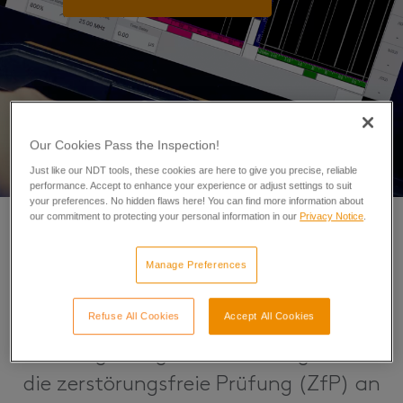
llen
ninspektion
g
Our Cookies Pass the Inspection!
Just like our NDT tools, these cookies are here to give you precise, reliable
performance. Accept to enhance your experience or adjust settings to suit
your preferences. No hidden flaws here! You can find more information about
our commitment to protecting your personal information in our
Privacy Notice
.
Manage Preferences
Refuse All Cookies
Accept All Cookies
Eddyfi Technologies bietet die weltweit
leistungsfähigsten Technologien für
die zerstörungsfreie Prüfung (ZfP) an