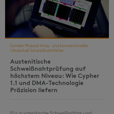
Sonden
Phased-Array- und konventioneller
Ultraschall
Schweißnahtfehler
Austenitische
Schweißnahtprüfung auf
höchstem Niveau: Wie Cypher
1.1 und DMA-Technologie
Präzision liefern
Für austenitische
Schweißnähte
und