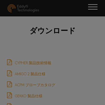
ダウンロード
CYPHER 製品技術情報
アレイUT装置
AMIGO 2 製品仕様
装置
ACFM プローブカタログ
（MFL）装置
GEKKO 製品仕様
定装置（ACFM）