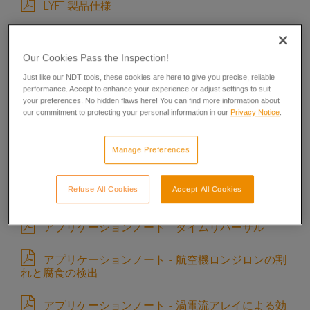
LYFT 製品仕様
査装置
MANTIS 製品仕様
査装置
Our Cookies Pass the Inspection!
PANTHER 製品仕様
Just like our NDT tools, these cookies are here to give you precise, reliable
performance. Accept to enhance your experience or adjust settings to suit
your preferences. No hidden flaws here! You can find more information about
アプリケーションノート - WeldXprt 機能解説
our commitment to protecting your personal information in our
Privacy Notice
.
アプリケーションノート - 航空宇産業における
FSW(摩擦撹拌溶接)の効果的な検査方法
Manage Preferences
アプリケーションノート - 複合材航空宇宙設備の
Refuse All Cookies
Accept All Cookies
安全性の把握
アプリケーションノート - タイムリバーサル
アプリケーションノート - 航空機ロンジロンの割
れと腐食の検出
アプリケーションノート - 渦電流アレイによる効